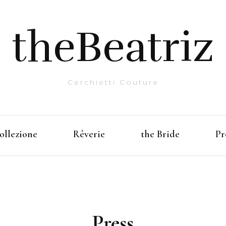
theBeatriz
Cerchietti Couture
ollezione
Rêverie
the Bride
Pr
Press