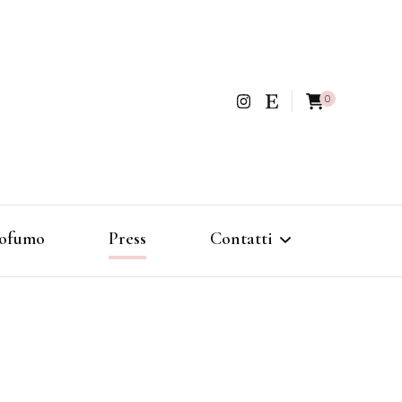
0
ofumo
Press
Contatti
Politica di rimborso e reso