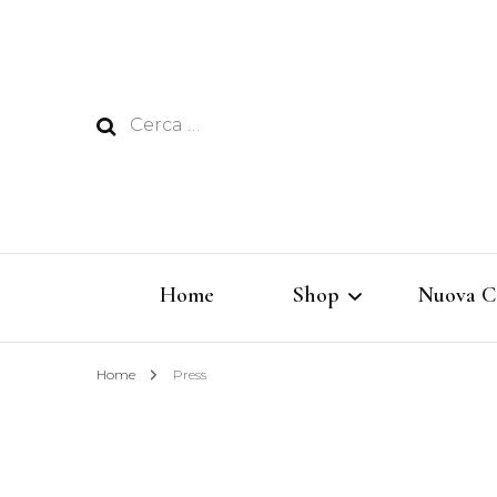
Ricerca
per:
Home
Shop
Nuova C
Home
Press
Rêverie
Vertigine