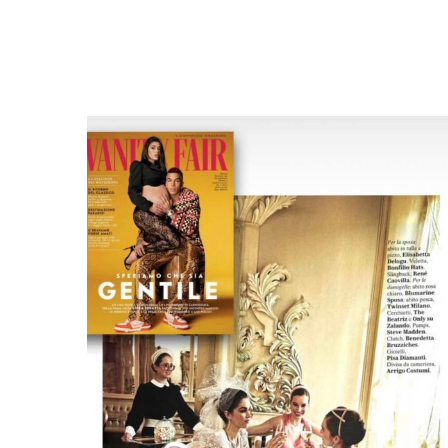
Fuggevole
Miraggio
Maraviglia
Folgore
the Bride