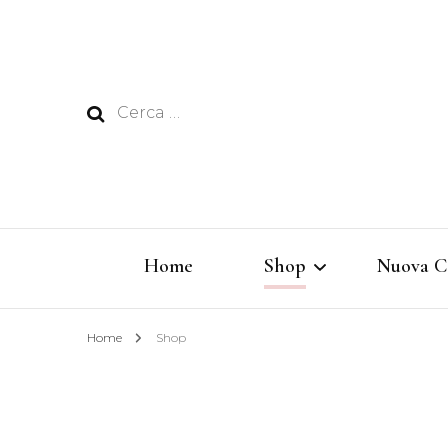
Ricerca
per:
Home
Shop
Nuova C
Home
Shop
Rêverie
Vertigine