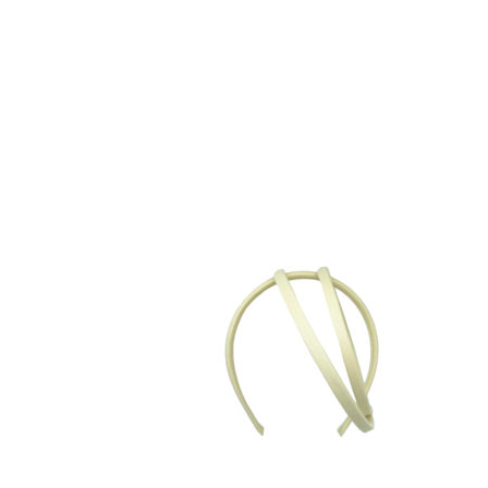
Fuggevole
Miraggio
Maraviglia
Folgore
the Bride