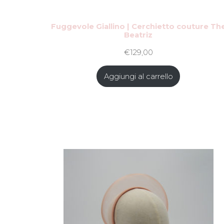
Fuggevole Giallino | Cerchietto couture Th
Beatriz
€
129,00
Aggiungi al carrello