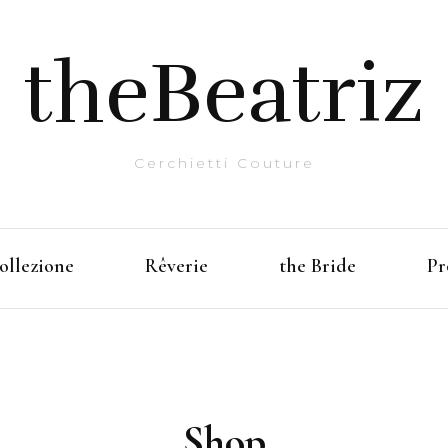
theBeatriz
Cerchietti Couture
ollezione
Rêverie
the Bride
Pr
Shop