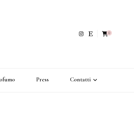
0
ofumo
Press
Contatti
Politica di rimborso e reso