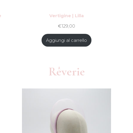
e
Vertigine | Lilla
€
129,00
Aggiungi al carrello
Rêverie