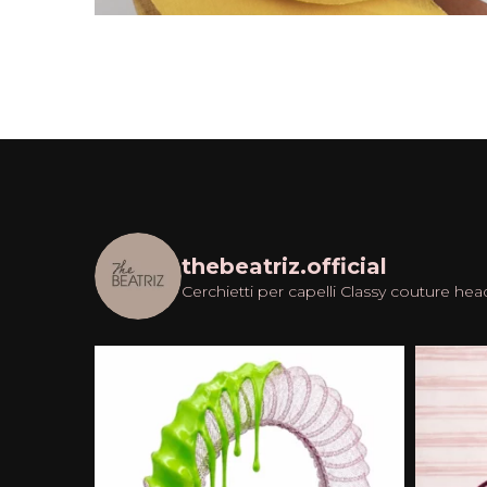
thebeatriz.official
Cerchietti per capelli
Classy couture hea