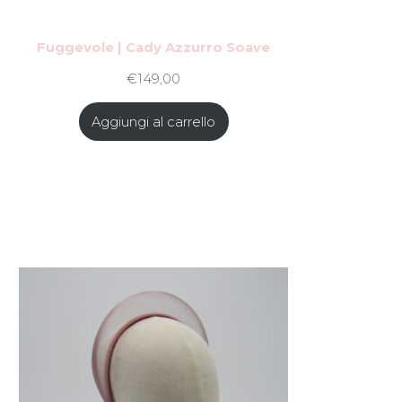
Fuggevole | Cady Azzurro Soave
€
149,00
Aggiungi al carrello