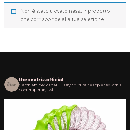
Non è stato trovato nessun prodotto
che corrisponde alla tua selezione.
thebeatriz.official
Cerchietti per capelli
Classy couture headpieces with a
contemporary twist