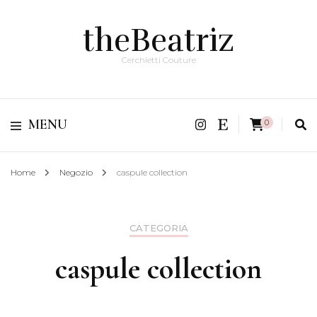
theBeatriz
Cerchietti Couture
MENU
0
Home
Negozio
caspule collection
CATEGORIA
caspule collection