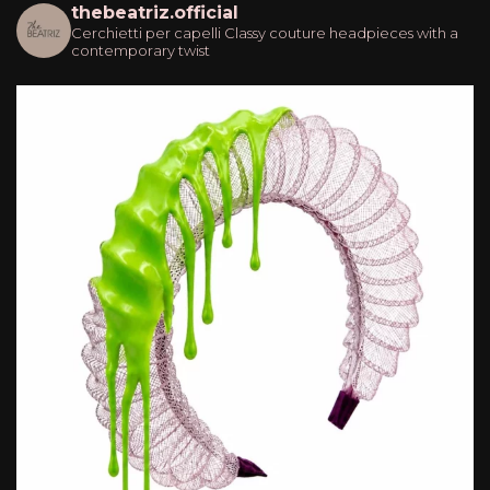
thebeatriz.official
Cerchietti per capelli
Classy couture headpieces with a
contemporary twist