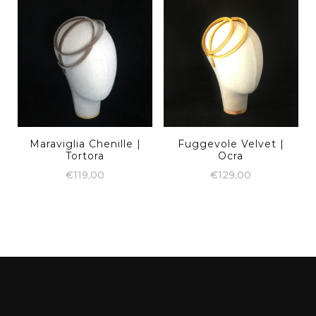
Maraviglia Chenille |
Fuggevole Velvet |
Tortora
Ocra
€
119,00
€
129,00