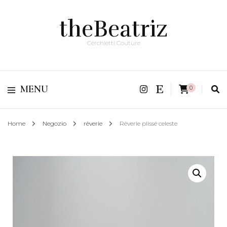
theBeatriz
Cerchietti Couture
MENU
0
Home
Negozio
rêverie
Rêverie plissé celeste