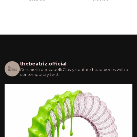
thebeatriz.official
Cerchietti per capelli
Classy couture headpieces with a
contemporary twist