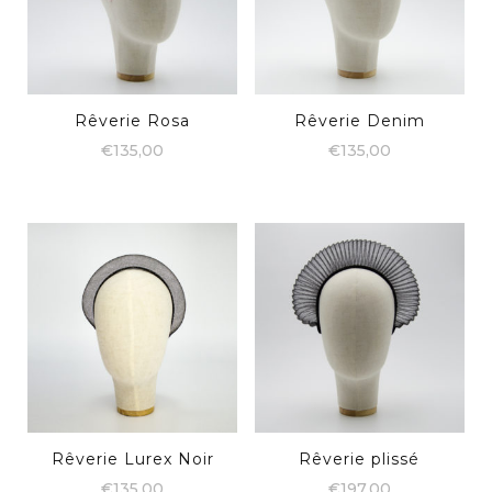
Rêverie Rosa
Rêverie Denim
€
135,00
€
135,00
Rêverie Lurex Noir
Rêverie plissé
€
135,00
€
197,00