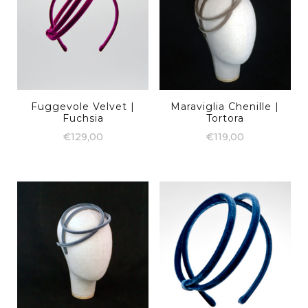
Fuggevole Velvet |
Maraviglia Chenille |
Fuchsia
Tortora
€
129,00
€
119,00