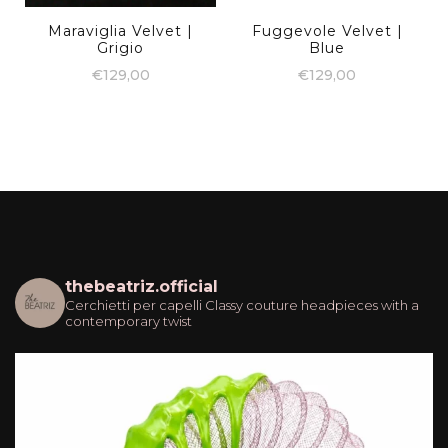
Maraviglia Velvet |
Fuggevole Velvet |
Grigio
Blue
€
129,00
€
129,00
thebeatriz.official
Cerchietti per capelli
Classy couture headpieces with a
contemporary twist