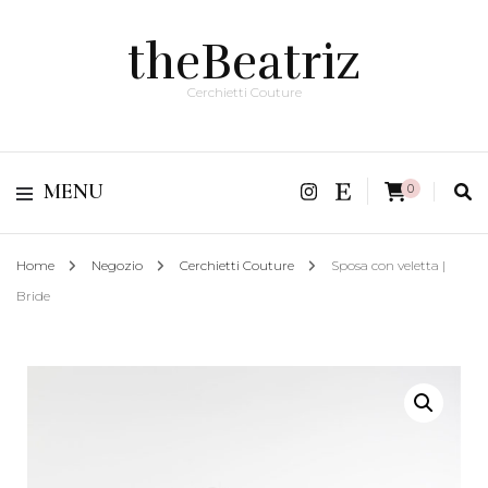
theBeatriz
Cerchietti Couture
MENU
0
Home
Negozio
Cerchietti Couture
Sposa con veletta |
Bride