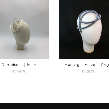
Demoiselle | Ivoire
Maraviglia Velvet | Grig
€
149,00
€
129,00