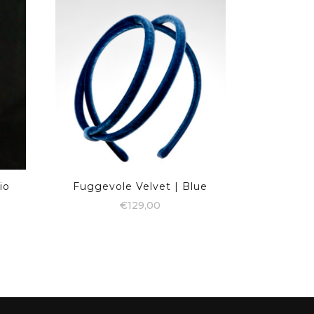
io
Fuggevole Velvet | Blue
€
129,00