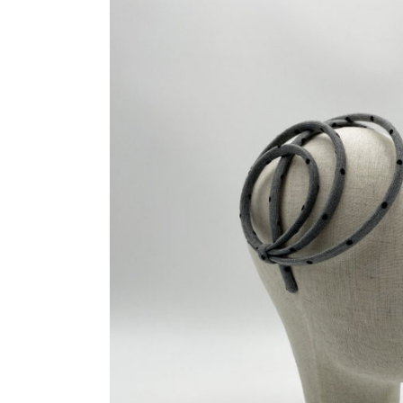
Fuggevole
Miraggio
Maraviglia
Folgore
the Bride