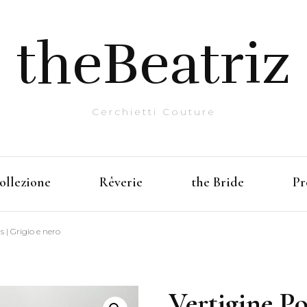
theBeatriz
Cerchietti Couture
ollezione
Rêverie
the Bride
Pr
s | Grigio e nero
Vertigine Po