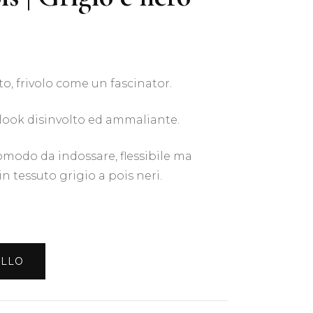
o, frivolo come un fascinator.
n look disinvolto ed ammaliante.
omodo da indossare, flessibile ma
in tessuto grigio a pois neri.
ELLO