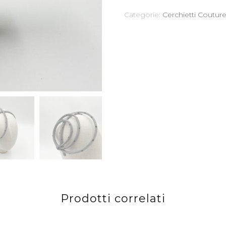
quantità
Categorie:
Cerchietti Coutur
Prodotti correlati