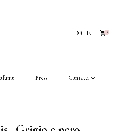
0
ofumo
Press
Contatti
Politica di rimborso e reso
is | Grigio e nero