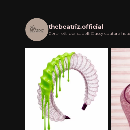
thebeatriz.official
Cerchietti per capelli
Classy couture hea