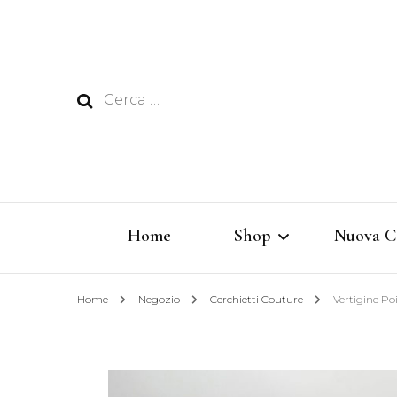
Ricerca
per:
Home
Shop
Nuova C
Home
Negozio
Cerchietti Couture
Vertigine Poi
Rêverie
Vertigine