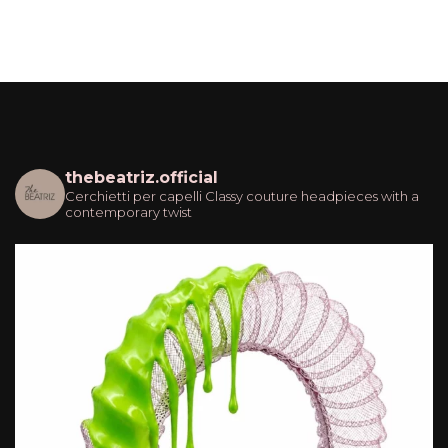
thebeatriz.official
Cerchietti per capelli
Classy couture headpieces with a
contemporary twist