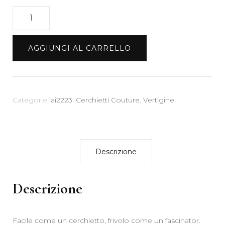
Vertigine
|
Ruggine
AGGIUNGI AL CARRELLO
quantità
Categorie:
ai2223
,
Cerchietti Couture
,
Vertigine
Descrizione
Descrizione
Facile come un cerchietto, frivolo come un fascinator.