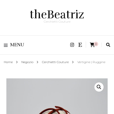
theBeatriz
Cerchietti Couture
MENU
0
Home
Negozio
Cerchietti Couture
Vertigine | Ruggine