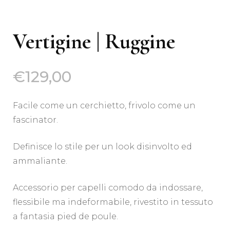
Vertigine | Ruggine
€
129,00
Facile come un cerchietto, frivolo come un
fascinator.
Definisce lo stile per un look disinvolto ed
ammaliante.
Accessorio per capelli comodo da indossare,
flessibile ma indeformabile, rivestito in tessuto
a fantasia pied de poule.