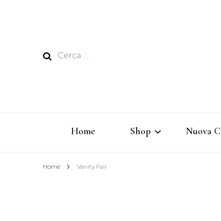
Ricerca
per:
Home
Shop
Nuova C
Home
Vanity Fair
Rêverie
Vertigine