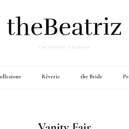
theBeatriz
Cerchietti Couture
ollezione
Rêverie
the Bride
Pr
Vanity Fair