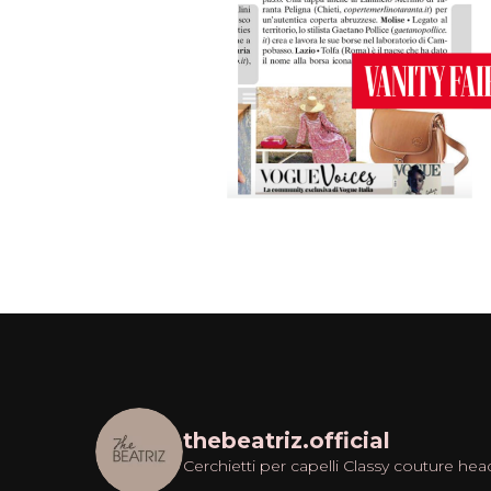
thebeatriz.official
Cerchietti per capelli
Classy couture hea