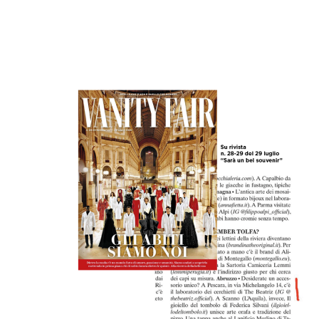
Fuggevole
Miraggio
Maraviglia
Folgore
the Bride