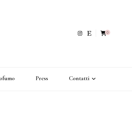
0
ofumo
Press
Contatti
Politica di rimborso e reso