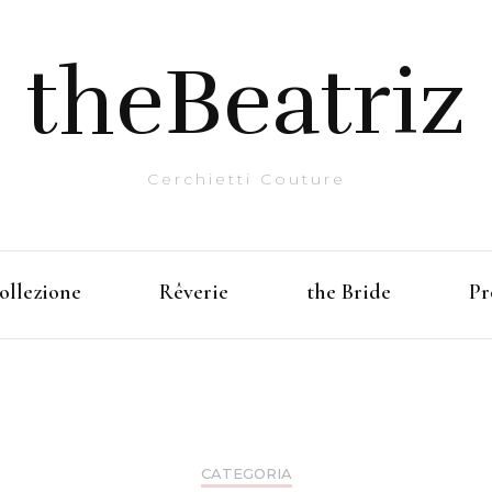
theBeatriz
Cerchietti Couture
ollezione
Rêverie
the Bride
Pr
CATEGORIA