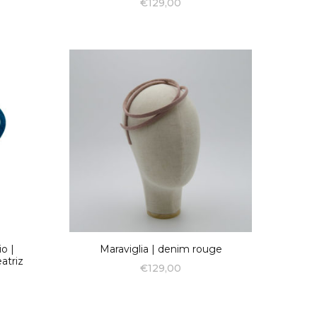
€
129,00
o |
Maraviglia | denim rouge
atriz
€
129,00