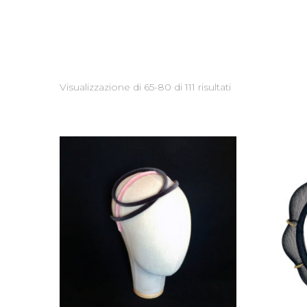
Fuggevole
Miraggio
Maraviglia
Visualizzazione di 65-80 di 111 risultati
Folgore
the Bride