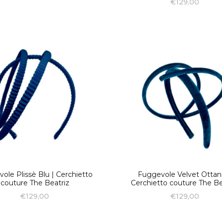
€
129,00
ole Plissè Blu | Cerchietto
Fuggevole Velvet Ottani
couture The Beatriz
Cerchietto couture The Be
€
129,00
€
129,00