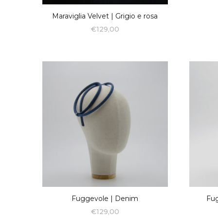
Maraviglia Velvet | Grigio e rosa
€
129,00
Fuggevole | Denim
Fug
€
129,00