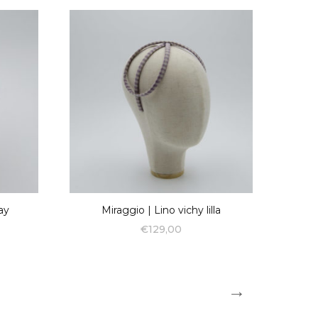
ay
Miraggio | Lino vichy lilla
€
129,00
→