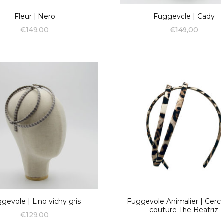
Fleur | Nero
Fuggevole | Cady
€
149,00
€
149,00
gevole | Lino vichy gris
Fuggevole Animalier | Cerc
couture The Beatriz
€
129,00