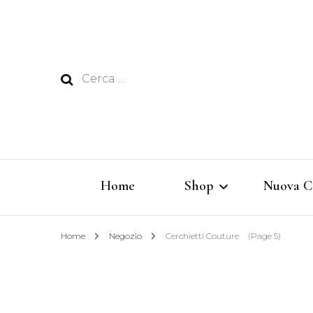
Ricerca
per:
Home
Shop
Nuova C
Home
Negozio
Cerchietti Couture
(Page 5)
Rêverie
Vertigine