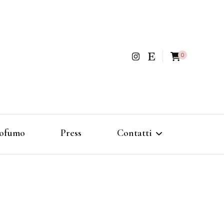
0
ofumo
Press
Contatti
Politica di rimborso e reso