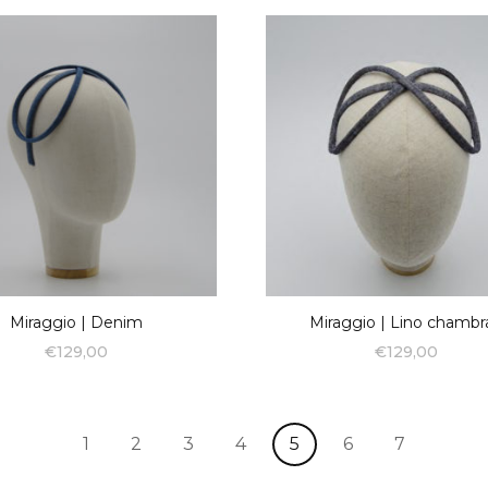
Miraggio | Denim
Miraggio | Lino chambr
€
129,00
€
129,00
1
2
3
4
5
6
7