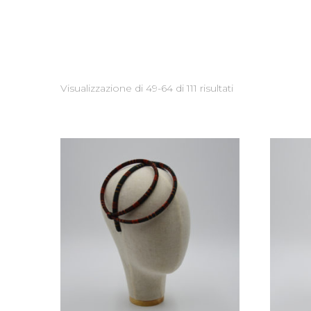
Fuggevole
Miraggio
Maraviglia
Visualizzazione di 49-64 di 111 risultati
Folgore
the Bride