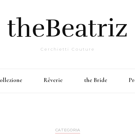
theBeatriz
Cerchietti Couture
ollezione
Rêverie
the Bride
Pr
CATEGORIA