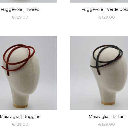
Fuggevole | Tweed
Fuggevole | Verde bos
€
129,00
€
129,00
Maraviglia | Ruggine
Maraviglia | Tartan
€
129,00
€
129,00