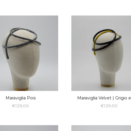
Maraviglia Pois
Maraviglia Velvet | Grigio 
€
129,00
€
129,00