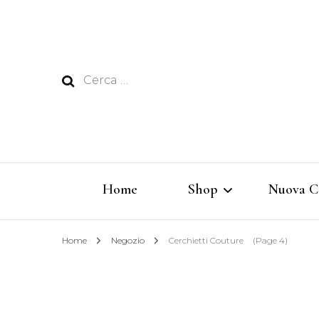
Ricerca
per:
Home
Shop
Nuova C
Home
Negozio
Cerchietti Couture
(Page 4)
Rêverie
Vertigine