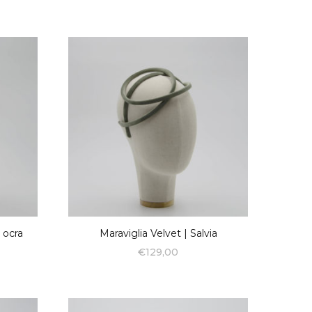
e ocra
Maraviglia Velvet | Salvia
€
129,00