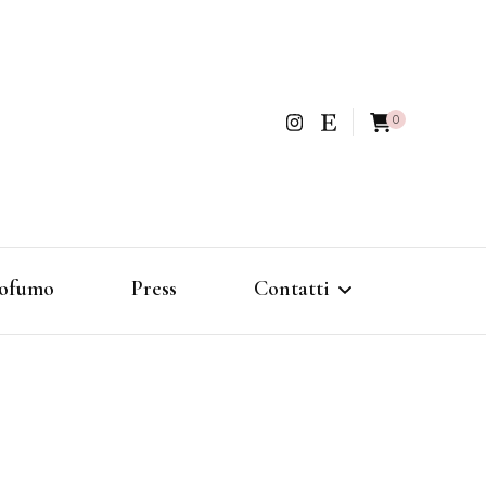
0
ofumo
Press
Contatti
Politica di rimborso e reso