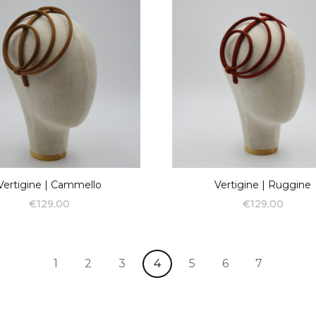
Vertigine | Cammello
Vertigine | Ruggine
€
129,00
€
129,00
1
2
3
4
5
6
7