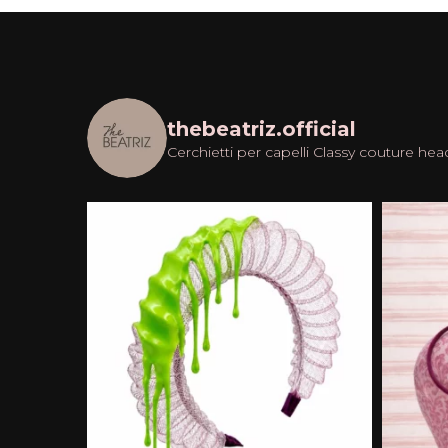
thebeatriz.official
Cerchietti per capelli
Classy couture hea