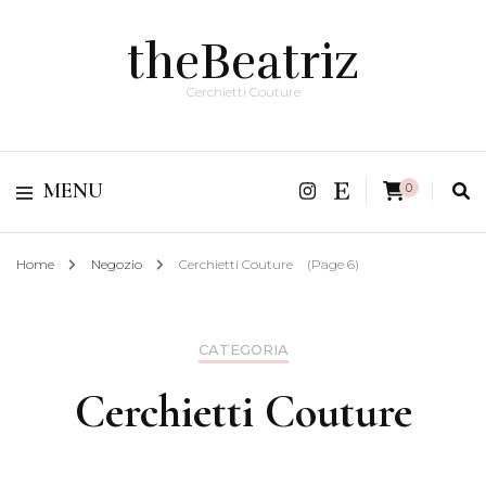
theBeatriz
Cerchietti Couture
MENU
0
Home
Negozio
Cerchietti Couture
(Page 6)
CATEGORIA
Cerchietti Couture