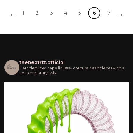
←
→
1
2
3
4
5
6
7
thebeatriz.official
Cerchietti per capelli
Classy couture headpieces with a
contemporary twist