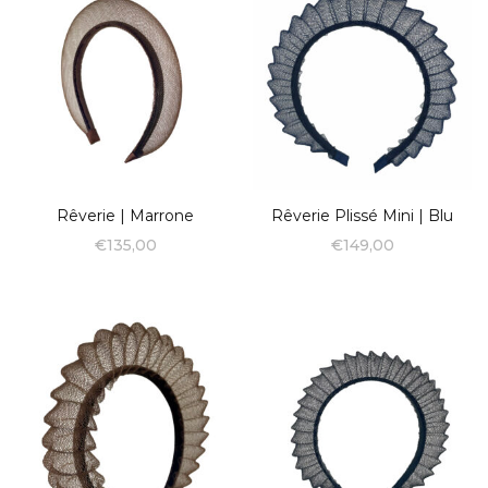
Rêverie | Marrone
Rêverie Plissé Mini | Blu
€
135,00
€
149,00